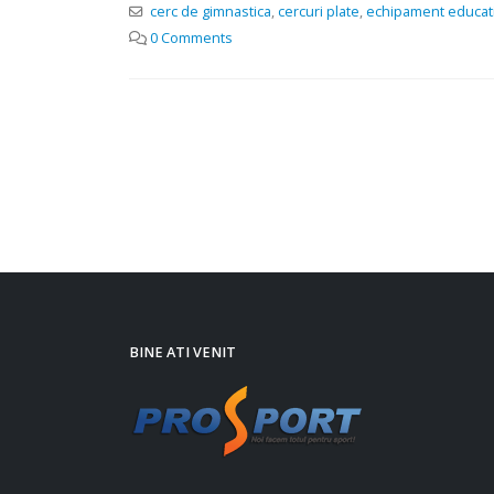
cerc de gimnastica
,
cercuri plate
,
echipament educatie
0 Comments
BINE ATI VENIT