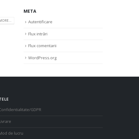
META
MORE...
Autentificare
Flux intrări
Flux comentarii
WordPress.org
TELE
Confidentialitate/GDPR
Livrare
Mod de lucru