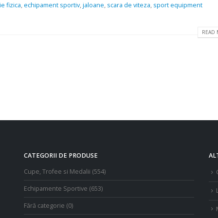
 fizica
,
echipament sportiv
,
jaloane
,
scara de viteza
,
sport equipment
READ 
CATEGORII DE PRODUSE
AL
Cupe, Trofee si Medalii
(554)
Echipamente Sportive
(653)
Fără categorie
(0)