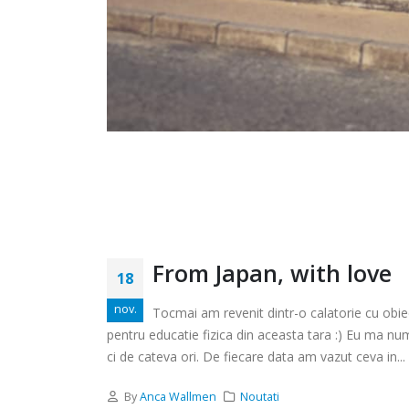
From Japan, with love
18
nov.
Tocmai am revenit dintr-o calatorie cu obi
pentru educatie fizica din aceasta tara :) Eu ma num
ci de cateva ori. De fiecare data am vazut ceva in...
By
Anca Wallmen
Noutati