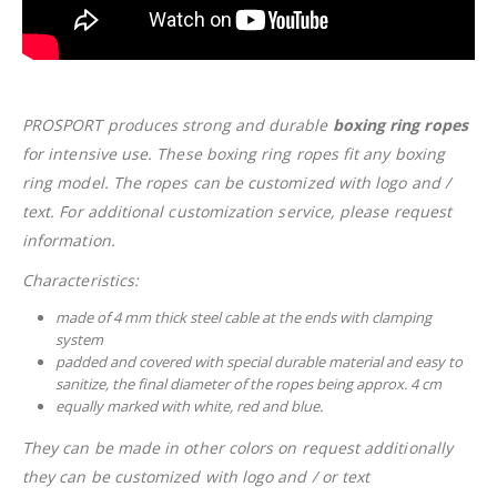
PROSPORT produces strong and durable
boxing ring ropes
for intensive use. These boxing ring ropes fit any boxing
ring model. The ropes can be customized with logo and /
text. For additional customization service, please request
information.
Characteristics:
made of 4 mm thick steel cable at the ends with clamping
system
padded and covered with special durable material and easy to
sanitize, the final diameter of the ropes being approx. 4 cm
equally marked with white, red and blue.
They can be made in other colors on request additionally
they can be customized with logo and / or text