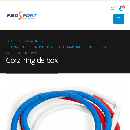
0
HOME
MAGAZIN
ECHIPAMENTE SPORTIVE
,
BOX SI ARTE MARTIALE
,
RING DE BOX
CORZI RING DE BOX
Corzi ring de box