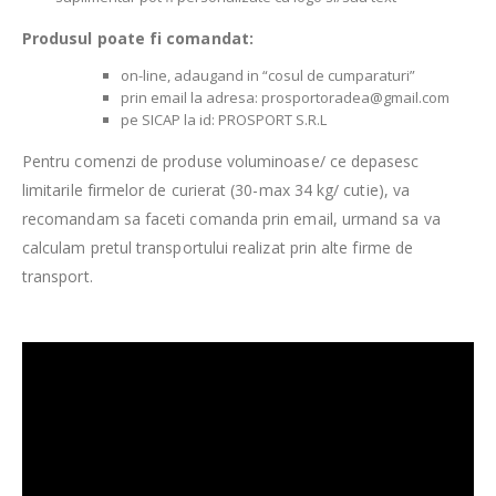
Produsul poate fi comandat:
on-line, adaugand in “cosul de cumparaturi”
prin email la adresa: prosportoradea@gmail.com
pe SICAP la id: PROSPORT S.R.L
Pentru comenzi de produse voluminoase/ ce depasesc
limitarile firmelor de curierat (30-max 34 kg/ cutie), va
recomandam sa faceti comanda prin email, urmand sa va
calculam pretul transportului realizat prin alte firme de
transport.