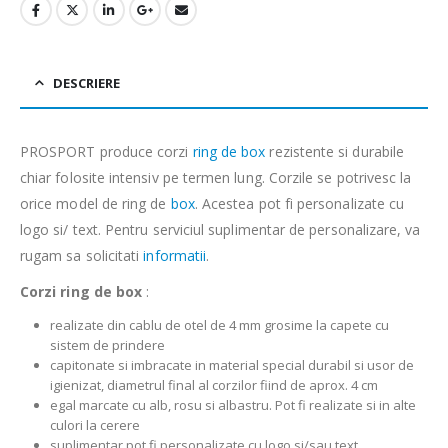
DESCRIERE
PROSPORT produce corzi
ring de box
rezistente si durabile
chiar folosite intensiv pe termen lung. Corzile se potrivesc la
orice model de ring de
box
. Acestea pot fi personalizate cu
logo si/ text. Pentru serviciul suplimentar de personalizare, va
rugam sa solicitati
informatii
.
Corzi ring de box
:
realizate din cablu de otel de 4 mm grosime la capete cu
sistem de prindere
capitonate si imbracate in material special durabil si usor de
igienizat, diametrul final al corzilor fiind de aprox. 4 cm
egal marcate cu alb, rosu si albastru. Pot fi realizate si in alte
culori la cerere
suplimentar pot fi personalizate cu logo si/sau text