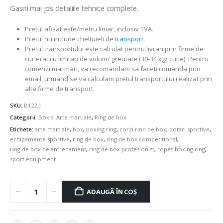
Gasiti mai jos detaliile tehnice complete.
Pretul afisat este/metru liniar, inclusiv TVA.
Pretul nu include cheltuieli de
transport
.
Pretul transportului este calculat pentru livrari prin firme de
curierat cu limitari de volum/ greutate (30-34 kg/ cutie). Pentru
comenzi mai mari, va recomandam sa faceti comanda prin
email, urmand se va calculam pretul transportului realizat prin
alte firme de transport.
SKU:
B122.1
Categorii:
Box si Arte martiale
,
Ring de box
Etichete:
arte martiale
,
box
,
boxing ring
,
corzi rind de box
,
dotari sportive
,
echipamente sportive
,
ring de box
,
ring de box competitional
,
ring de box de antrenament
,
ring de box profesionist
,
ropes boxing ring
,
sport equipment
ADAUGĂ ÎN COȘ