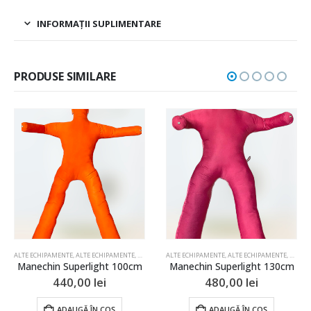
INFORMAȚII SUPLIMENTARE
PRODUSE SIMILARE
A CALITATILOR MOTRICE
TAREA CALITATILOR MOTRICE
ALTE ECHIPAMENTE
,
,
ALTE ECHIPAMENTE
FOTBAL
,
JUDO
,
HANDBAL
,
LUPTE
,
JUDO
,
BOX SI ARTE MARTIALE
,
LUPTE
ALTE ECHIPAMENTE
,
MINGI & ALTE ECHIPAMENTE
,
ECHIPAMENTE LUPTE
,
ALTE ECHIPAMENTE
,
MINGI BASCHET
,
JUDO
,
,
BOX SI
LUPTE
Manechin Superlight 100cm
Manechin Superlight 130cm
440,00
lei
480,00
lei
ADAUGĂ ÎN COȘ
ADAUGĂ ÎN COȘ