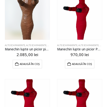
ALTE ECHIPAMENTE
,
ALTE ECHIPAMENTE
,
BOX SI ARTE MARTIALE
ALTE ECHIPAMENTE
,
ECHIPAMENTE LUPTE
,
ALTE ECHIPAMENTE
,
JUDO
,
,
BOX SI
LUPTE
Manechin lupte un picior piele 170cm
Manechin lupte un picior PTP 130cm
2.085,00
lei
970,00
lei
ADAUGĂ ÎN COȘ
ADAUGĂ ÎN COȘ