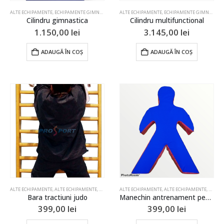
ALTE ECHIPAMENTE
,
ECHIPAMENTE GIMNASTICA
,
ECHIPAMENTE LUPTE
ALTE ECHIPAMENTE
,
,
GIMNASTICA
ECHIPAMENTE GIMNASTICA
,
JUDO
,
LUPTE
,
S
Cilindru gimnastica
Cilindru multifunctional
1.150,00
lei
3.145,00
lei
ADAUGĂ ÎN COȘ
ADAUGĂ ÎN COȘ
ALTE ECHIPAMENTE
,
ALTE ECHIPAMENTE
,
BOX SI ARTE MARTIALE
ALTE ECHIPAMENTE
,
JUDO
,
ALTE ECHIPAMENTE
,
BOX SI
Bara tractiuni judo
Manechin antrenament pentru copii
399,00
lei
399,00
lei