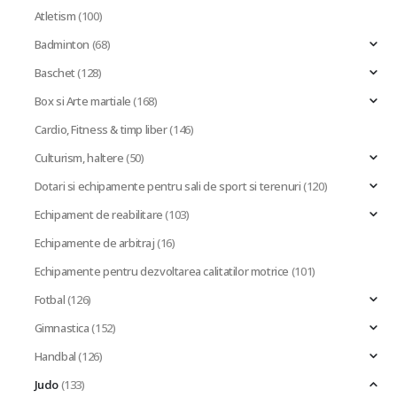
Atletism
(100)
Badminton
(68)
Baschet
(128)
Box si Arte martiale
(168)
Cardio, Fitness & timp liber
(146)
Culturism, haltere
(50)
Dotari si echipamente pentru sali de sport si terenuri
(120)
Echipament de reabilitare
(103)
Echipamente de arbitraj
(16)
Echipamente pentru dezvoltarea calitatilor motrice
(101)
Fotbal
(126)
Gimnastica
(152)
Handbal
(126)
Judo
(133)