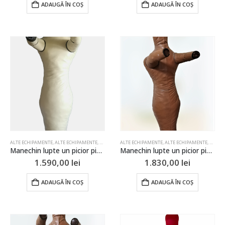
ADAUGĂ ÎN COȘ
ADAUGĂ ÎN COȘ
ALTE ECHIPAMENTE
,
ALTE ECHIPAMENTE
,
BOX SI ARTE MARTIALE
ALTE ECHIPAMENTE
,
ECHIPAMENTE LUPTE
,
ALTE ECHIPAMENTE
,
JUDO
,
,
BOX SI
LUPTE
Manechin lupte un picior piele 130cm
Manechin lupte un picior piele 150cm
1.590,00
lei
1.830,00
lei
ADAUGĂ ÎN COȘ
ADAUGĂ ÎN COȘ