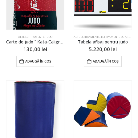
ALTE ECHIPAMENTE
,
JUDO
ALTE ECHIPAMENTE
,
ECHIPAMENTE DE ARBITRAJ
Carte de judo ” Kata-Caligrafia si gramatica judo Nage No Kata”
Tabela afisaj pentru judo
130,00
lei
5.220,00
lei
ADAUGĂ ÎN COȘ
ADAUGĂ ÎN COȘ