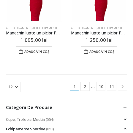
ALTE ECHIPAMENTE
,
ALTE ECHIPAMENTE
,
BOX SI ARTE MARTIALE
ALTE ECHIPAMENTE
,
ECHIPAMENTE LUPTE
,
ALTE ECHIPAMENTE
,
JUDO
,
,
BOX SI
LUPTE
Manechin lupte un picior PTP 150cm
Manechin lupte un picior PTP 170cm
1.095,00
lei
1.250,00
lei
ADAUGĂ ÎN COȘ
ADAUGĂ ÎN COȘ
…
1
2
10
11
Categorii De Produse
Cupe, Trofee si Medalii
(554)
Echipamente Sportive
(653)