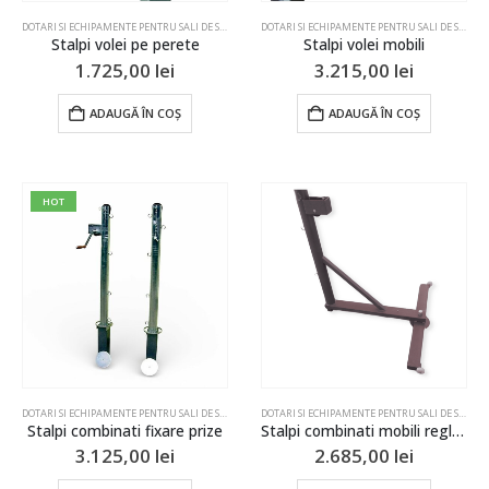
DOTARI SI ECHIPAMENTE PENTRU SALI DE SPORT SI TERENURI
,
STALPI & FILEE
,
VOLEI
DOTARI SI ECHIPAMENTE PENTRU SALI DE SPORT SI TERENURI
Stalpi volei pe perete
Stalpi volei mobili
1.725,00
lei
3.215,00
lei
ADAUGĂ ÎN COȘ
ADAUGĂ ÎN COȘ
HOT
DOTARI SI ECHIPAMENTE PENTRU SALI DE SPORT SI TERENURI
,
STALPI & FILEE
,
STALPI & FILEE
,
TENIS
DOTARI SI ECHIPAMENTE PENTRU SALI DE SPORT SI TERENURI
,
V
Stalpi combinati fixare prize
Stalpi combinati mobili reglabili
3.125,00
lei
2.685,00
lei