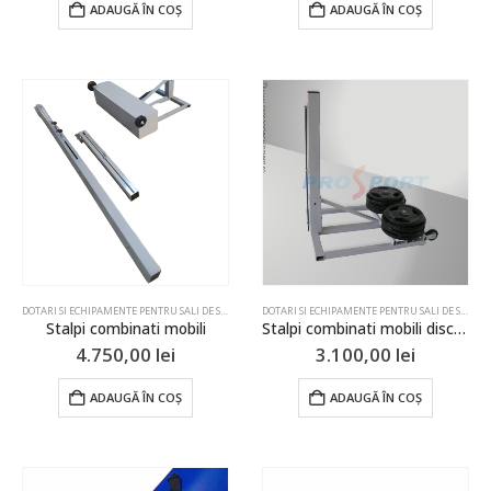
ADAUGĂ ÎN COȘ
ADAUGĂ ÎN COȘ
DOTARI SI ECHIPAMENTE PENTRU SALI DE SPORT SI TERENURI
,
STALPI & FILEE
,
STALPI & FILEE
,
TENIS
DOTARI SI ECHIPAMENTE PENTRU SALI DE SPORT SI TERENURI
,
V
Stalpi combinati mobili
Stalpi combinati mobili discuri
4.750,00
lei
3.100,00
lei
ADAUGĂ ÎN COȘ
ADAUGĂ ÎN COȘ