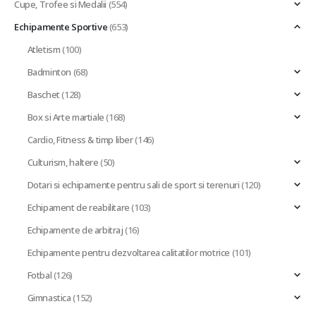
Cupe, Trofee si Medalii
(554)
Echipamente Sportive
(653)
Atletism
(100)
Badminton
(68)
Baschet
(128)
Box si Arte martiale
(168)
Cardio, Fitness & timp liber
(146)
Culturism, haltere
(50)
Dotari si echipamente pentru sali de sport si terenuri
(120)
Echipament de reabilitare
(103)
Echipamente de arbitraj
(16)
Echipamente pentru dezvoltarea calitatilor motrice
(101)
Fotbal
(126)
Gimnastica
(152)