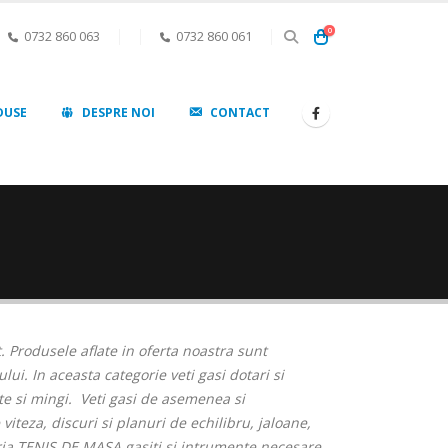
0
0732 860 063
0732 860 061
DUSE
DESPRE NOI
CONTACT
 Produsele aflate in oferta noastra sunt
ui. In aceasta categorie veti gasi dotari si
ete si mingi. Veti gasi de asemenea si
iteza, discuri si planuri de echilibru, jaloane,
goria TENIS DE MASA gasiti si intrumente necesare