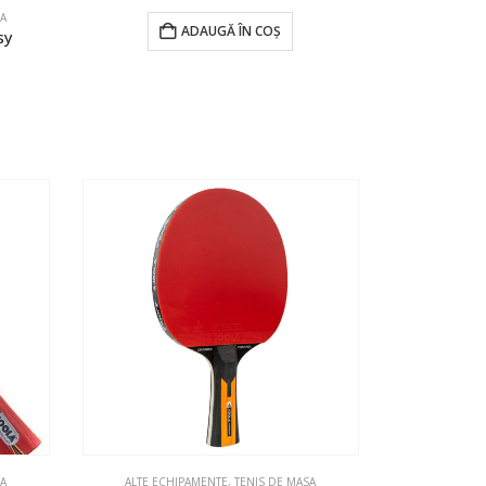
SA
ADAUGĂ ÎN COȘ
sy
SA
ALTE ECHIPAMENTE
,
TENIS DE MASA