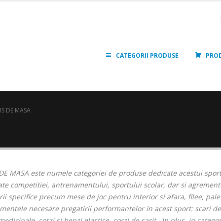
CATEGORII PRODUSE
PRO
IS DE MASA
 DE MASA
este numele categoriei de produse dedicate acestui sport.
te competitiei, antrenamentului, sportului scolar, dar si agrementul
ii specifice precum mese de joc pentru interior si afara, filee, pal
entele necesare pregatirii performantelor in acest sport: scari de v
medicinale, corzi si benzi elastice, corzi de sarit. In plus, in cate