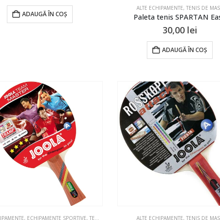
ALTE ECHIPAMENTE
,
TENIS DE MA
ADAUGĂ ÎN COȘ
Paleta tenis SPARTAN Ea
30,00
lei
ADAUGĂ ÎN COȘ
HIPAMENTE
,
ECHIPAMENTE SPORTIVE
,
TENIS DE MASA
ALTE ECHIPAMENTE
,
TENIS DE MA