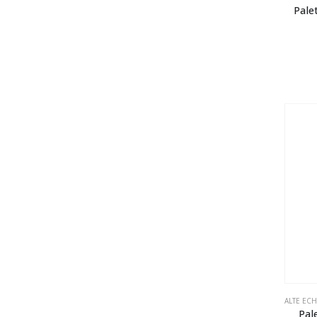
Pale
ALTE EC
Pal