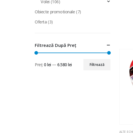
Volei
(106)
Obiecte promotionale
(7)
Oferta
(3)
Filtrează După Preț
Preț:
0 lei
—
6.580 lei
Filtrează
Preț
Preț
minim
maxim
ALTE EC