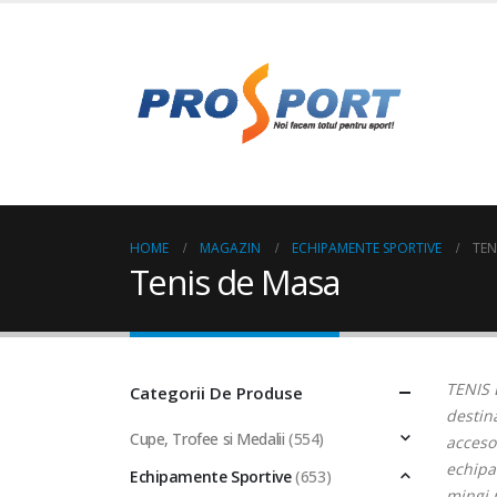
HOME
MAGAZIN
ECHIPAMENTE SPORTIVE
TEN
Tenis de Masa
TENIS
Categorii De Produse
destina
Cupe, Trofee si Medalii
(554)
accesor
echipam
Echipamente Sportive
(653)
mingi 