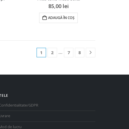
85,00
lei
ADAUGĂ ÎN COȘ
…
1
2
7
8
TELE
Confidentialitate/GDPR
Livrare
Mod de lucru