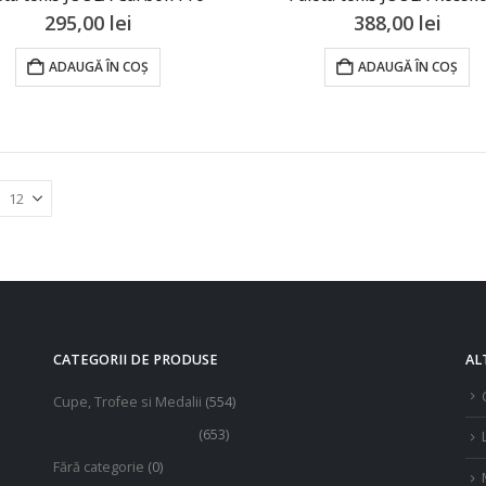
295,00
lei
388,00
lei
ADAUGĂ ÎN COȘ
ADAUGĂ ÎN COȘ
CATEGORII DE PRODUSE
AL
Cupe, Trofee si Medalii
(554)
Echipamente Sportive
(653)
Fără categorie
(0)