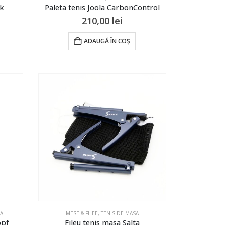
ck
Paleta tenis Joola CarbonControl
210,00
lei
ADAUGĂ ÎN COȘ
SA
MESE & FILEE
,
TENIS DE MASA
opf
Fileu tenis masa Salta