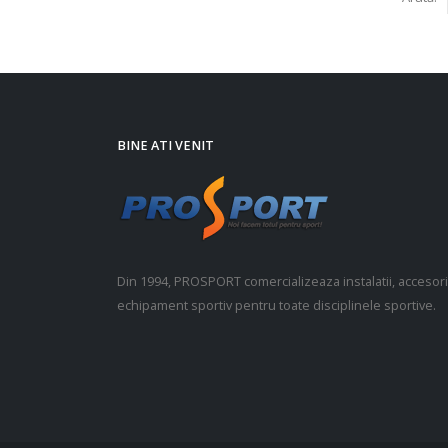
BINE ATI VENIT
Din 1994, PROSPORT comercializeaza instalatii, accesorii
echipament sportiv pentru toate disciplinele sportive.