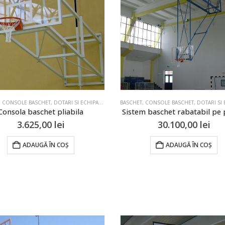
,
CONSOLE BASCHET
,
DOTARI SI ECHIPAMENTE PENTRU SALI DE SPORT SI TERENURI
BASCHET
,
CONSOLE BASCHET
,
DOTARI SI ECHIPAMENTE PENTRU SALI
Consola baschet pliabila
Sistem baschet rabatabil pe 
3.625,00
lei
30.100,00
lei
ADAUGĂ ÎN COȘ
ADAUGĂ ÎN COȘ