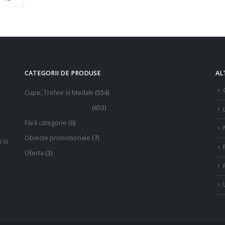
CATEGORII DE PRODUSE
AL
Cupe, Trofee si Medalii
(554)
Echipamente Sportive
(653)
Fără categorie
(0)
Obiecte promotionale
(7)
 si
Oferta
(3)