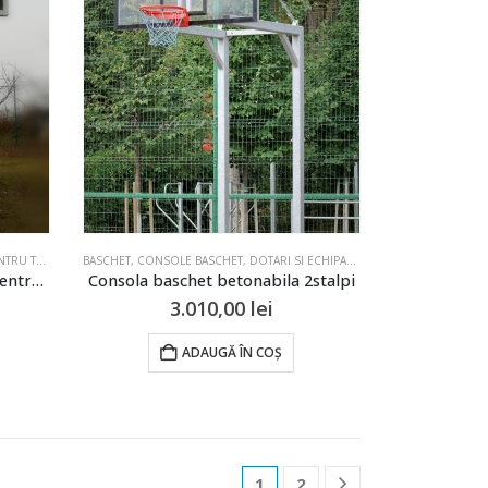
RU SALI DE SPORT SI TERENURI
URI DE SPORT
BASCHET
,
CONSOLE BASCHET
,
DOTARI SI ECHIPAMENTE PENTRU SALI DE SPORT SI TERENURI
,
DOTARI SI ECHIPAMENTE PENTRU SALI DE SPORT SI TERENURI
Consola betonabila baschet pentru panou 1800x1050mm
Consola baschet betonabila 2stalpi
3.010,00
lei
ADAUGĂ ÎN COȘ
1
2