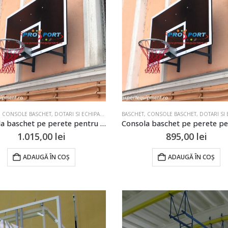
,
CONSOLE BASCHET
,
DOTARI SI ECHIPAMENTE PENTRU SALI DE SPORT SI TERENURI
BASCHET
,
CONSOLE BASCHET
,
DOTARI SI ECHIPAMENTE PENTRU SALI
Consola baschet pe perete pentru panou 1800x1050cm
1.015,00
lei
895,00
lei
ADAUGĂ ÎN COȘ
ADAUGĂ ÎN COȘ