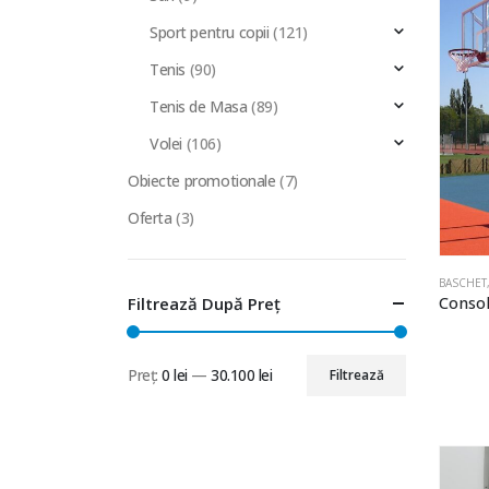
Sport pentru copii
(121)
Tenis
(90)
Tenis de Masa
(89)
Volei
(106)
Obiecte promotionale
(7)
Oferta
(3)
BASCHET
Filtrează După Preț
Preț:
0 lei
—
30.100 lei
Filtrează
Preț
Preț
minim
maxim