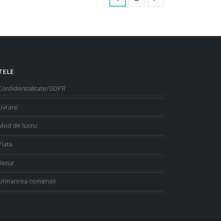
TELE
Confidentialitate/GDPR
Livrare
Mod de lucru
Plata
Retur
Urmarirea comenzii