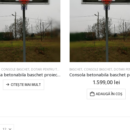
,
CONSOLE BASCHET
,
DOTARI PENTRU TERENURI DE SPORT
BASCHET
,
CONSOLE BASCHET
,
DOTARI SI ECHIPAMENTE PENT
,
DOTARI PENTRU TEREN
Consola betonabila baschet proiectie 100cm
1.599,00
lei
CITEȘTE MAI MULT
ADAUGĂ ÎN COȘ