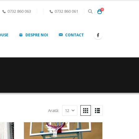
0
0732 860 063
0732 860 061
DUSE
DESPRE NOI
CONTACT
Arată: