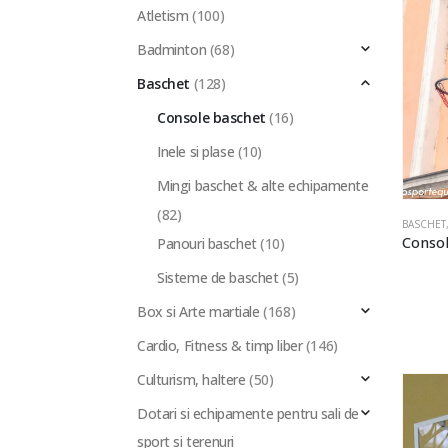
Atletism
(100)
Badminton
(68)
Baschet
(128)
Console baschet
(16)
Inele si plase
(10)
Mingi baschet & alte echipamente
(82)
BASCHET
Panouri baschet
(10)
Sisteme de baschet
(5)
Box si Arte martiale
(168)
Cardio, Fitness & timp liber
(146)
Culturism, haltere
(50)
Dotari si echipamente pentru sali de
sport si terenuri