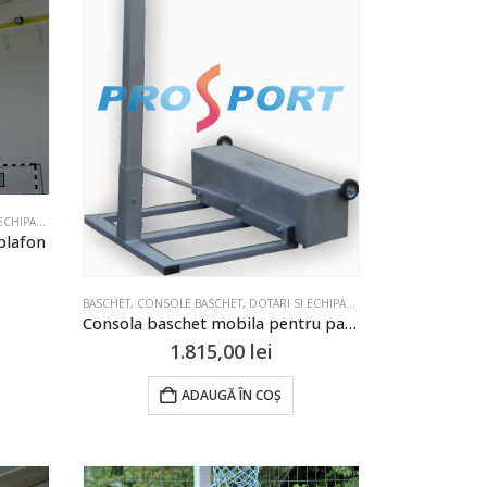
 DE SPORT SI TERENURI
,
SISTEME DE BASCHET
plafon
BASCHET
,
CONSOLE BASCHET
,
DOTARI SI ECHIPAMENTE PENTRU SALI DE SPORT SI TERENURI
Consola baschet mobila pentru panou 900x1200mm
1.815,00
lei
ADAUGĂ ÎN COȘ