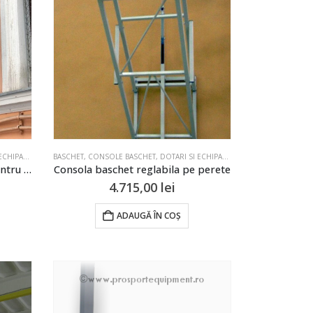
 DE SPORT SI TERENURI
BASCHET
,
CONSOLE BASCHET
,
DOTARI SI ECHIPAMENTE PENTRU SALI DE SPORT SI TERENURI
Consola baschet pe perete pentru panou 900x1200mm
Consola baschet reglabila pe perete
4.715,00
lei
ADAUGĂ ÎN COȘ