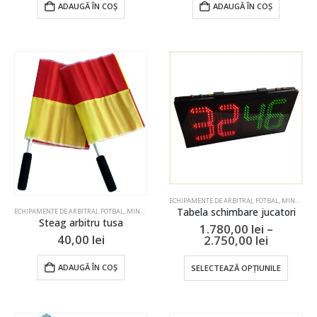
ADAUGĂ ÎN COȘ
ADAUGĂ ÎN COȘ
ECHIPAMENTE DE ARBITRAJ
,
FOTBAL
,
MINGI FOTBAL & ALTE ECHIPAMENTE
Tabela schimbare jucatori
ECHIPAMENTE DE ARBITRAJ
,
FOTBAL
,
MINGI FOTBAL & ALTE ECHIPAMENTE
Steag arbitru tusa
1.780,00
lei
–
Interval
40,00
lei
2.750,00
lei
de
prețuri:
Acest
ADAUGĂ ÎN COȘ
SELECTEAZĂ OPȚIUNILE
1.780,00 
produ
până
are
la
mai
2.750,00 