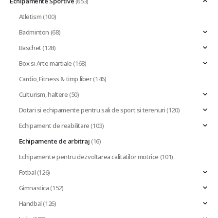
Echipamente Sportive
(653)
Atletism
(100)
Badminton
(68)
Baschet
(128)
Box si Arte martiale
(168)
Cardio, Fitness & timp liber
(146)
Culturism, haltere
(50)
Dotari si echipamente pentru sali de sport si terenuri
(120)
Echipament de reabilitare
(103)
Echipamente de arbitraj
(16)
Echipamente pentru dezvoltarea calitatilor motrice
(101)
Fotbal
(126)
Gimnastica
(152)
Handbal
(126)