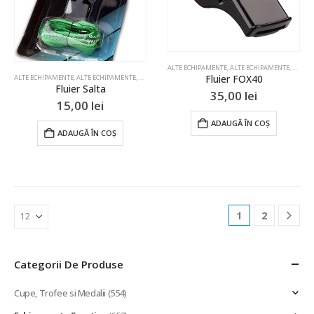
pagina
produsului.
ALTE ECHIPAMENTE
,
ALTE ECHIPAMENTE
,
ALTE 
Fluier FOX40
ALTE ECHIPAMENTE
,
ALTE ECHIPAMENTE
,
ALTE ECHIPAMENTE
,
ALTE ECHIPAMENTE
,
ALTE ECHIPAME
Fluier Salta
35,00
lei
15,00
lei
ADAUGĂ ÎN COȘ
ADAUGĂ ÎN COȘ
1
2
Categorii De Produse
Cupe, Trofee si Medalii
(554)