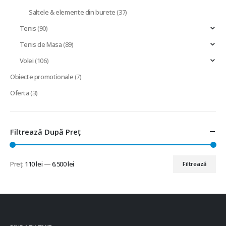
Saltele & elemente din burete
(37)
Tenis
(90)
Tenis de Masa
(89)
Volei
(106)
Obiecte promotionale
(7)
Oferta
(3)
Filtrează După Preț
Preț:
110 lei
—
6.500 lei
Filtrează
Preț
Preț
minim
maxim