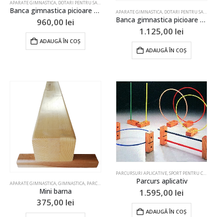
APARATE GIMNASTICA
,
DOTARI PENTRU SALI DE SPORT
,
DOTARI SI ECHIPAMENTE PENTRU SALI DE SPO
Banca gimnastica picioare metalice 3m
APARATE GIMNASTICA
,
DOTARI PENTRU SALI DE SPORT
Banca gimnastica picioare metalice 4m
960,00
lei
1.125,00
lei
ADAUGĂ ÎN COȘ
ADAUGĂ ÎN COȘ
PARCURSURI APLICATIVE
,
SPORT PENTRU COPII
Parcurs aplicativ
APARATE GIMNASTICA
,
GIMNASTICA
,
PARCURSURI APLICATIVE
,
SPORT PENTRU COPII
Mini barna
1.595,00
lei
375,00
lei
ADAUGĂ ÎN COȘ