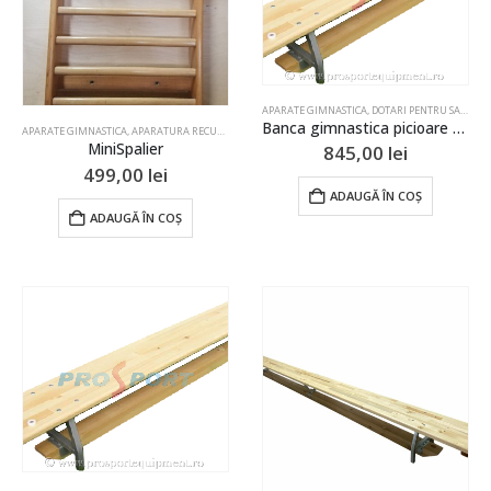
APARATE GIMNASTICA
,
DOTARI PENTRU SALI DE SPORT
Banca gimnastica picioare metalice 2m
APARATE GIMNASTICA
,
APARATURA RECUPERARE FIZICA
,
CARDIO, FITNESS & TIMP LIBER
,
ECHIPAMEN
MiniSpalier
845,00
lei
499,00
lei
ADAUGĂ ÎN COȘ
ADAUGĂ ÎN COȘ