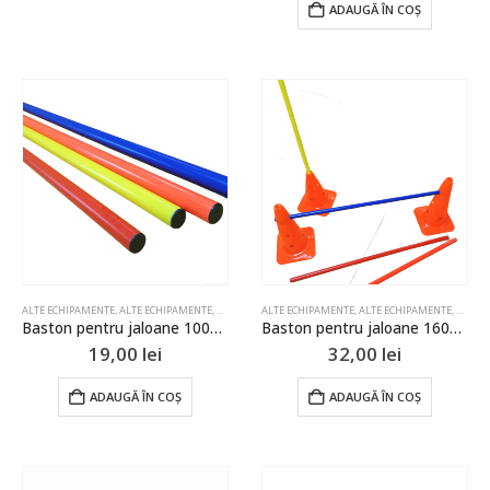
ADAUGĂ ÎN COȘ
ALTE ECHIPAMENTE
,
ALTE ECHIPAMENTE
,
ALTE ECHIPAMENTE
ALTE ECHIPAMENTE
,
ALTE ECHIPAMENTE
,
ALTE ECHIPAMENTE
,
ATLETISM
,
ALTE 
,
BADM
Baston pentru jaloane 100cm
Baston pentru jaloane 160cm
19,00
lei
32,00
lei
ADAUGĂ ÎN COȘ
ADAUGĂ ÎN COȘ