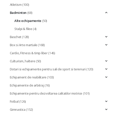
Atletism
(100)
Badminton
(68)
Alte echipamente
(50)
Stalpi & filee
(4)
Baschet
(128)
Box si Arte martiale
(168)
Cardio, Fitness & timp liber
(146)
Culturism, haltere
(50)
Dotari si echipamente pentru sali de sport si terenuri
(120)
Echipament de reabilitare
(103)
Echipamente de arbitraj
(16)
Echipamente pentru dezvoltarea calitatilor motrice
(101)
Fotbal
(126)
Gimnastica
(152)