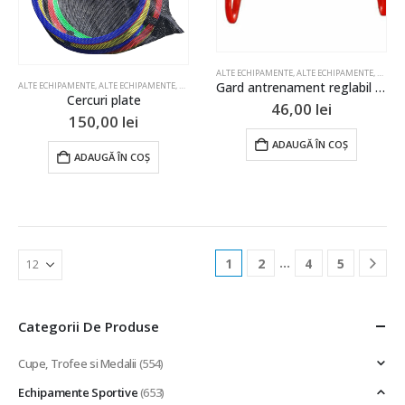
ALTE ECHIPAMENTE
,
ALTE ECHIPAMENTE
,
ALTE 
Gard antrenament reglabil 15-29cm
ALTE ECHIPAMENTE
,
ALTE ECHIPAMENTE
,
ALTE ECHIPAMENTE
,
ALTE ECHIPAMENTE
,
ALTE ECHIPAME
Cercuri plate
46,00
lei
150,00
lei
ADAUGĂ ÎN COȘ
ADAUGĂ ÎN COȘ
…
1
2
4
5
Categorii De Produse
Cupe, Trofee si Medalii
(554)
Echipamente Sportive
(653)