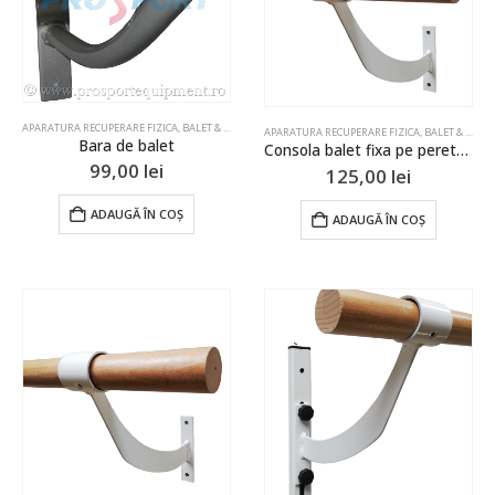
APARATURA RECUPERARE FIZICA
,
BALET & GIMNASTICA ARTISTICA
,
CARDIO, FITNESS & TIMP LIBER
,
E
APARATURA RECUPERARE FIZICA
,
BALET & GIMNASTICA ARTISTICA
Bara de balet
Consola balet fixa pe perete simpla
99,00
lei
125,00
lei
ADAUGĂ ÎN COȘ
ADAUGĂ ÎN COȘ