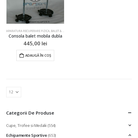
APARATURA RECUPERARE FIZICA
,
BALET & GIMNASTICA ARTISTICA
,
ECHIPAMENT DE REABILITARE
,
G
Consola balet mobila dubla
445,00
lei
ADAUGĂ ÎN COȘ
Categorii De Produse
Cupe, Trofee si Medalii
(554)
Echipamente Sportive
(653)