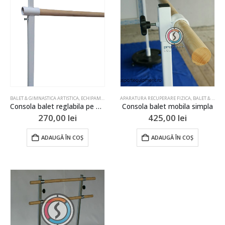
BALET & GIMNASTICA ARTISTICA
,
ECHIPAMENT DE REABILITARE
APARATURA RECUPERARE FIZICA
,
GIMNASTICA
,
BALET & GIMNASTICA ARTISTICA
Consola balet reglabila pe pardoseala simpla
Consola balet mobila simpla
270,00
lei
425,00
lei
ADAUGĂ ÎN COȘ
ADAUGĂ ÎN COȘ