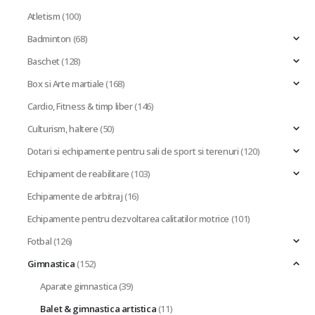
Atletism
(100)
Badminton
(68)
Baschet
(128)
Box si Arte martiale
(168)
Cardio, Fitness & timp liber
(146)
Culturism, haltere
(50)
Dotari si echipamente pentru sali de sport si terenuri
(120)
Echipament de reabilitare
(103)
Echipamente de arbitraj
(16)
Echipamente pentru dezvoltarea calitatilor motrice
(101)
Fotbal
(126)
Gimnastica
(152)
Aparate gimnastica
(39)
Balet & gimnastica artistica
(11)