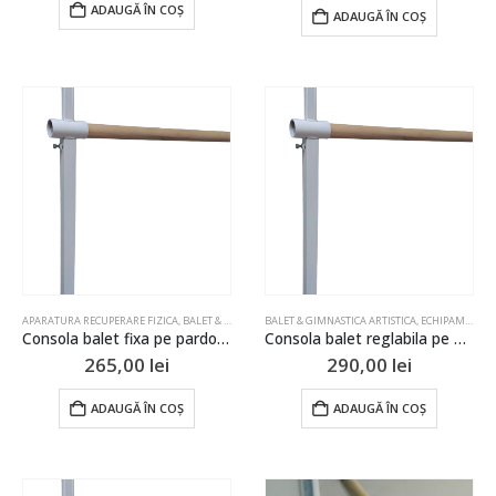
ADAUGĂ ÎN COȘ
ADAUGĂ ÎN COȘ
APARATURA RECUPERARE FIZICA
,
BALET & GIMNASTICA ARTISTICA
BALET & GIMNASTICA ARTISTICA
,
ECHIPAMENT DE REABILITARE
,
ECHIPAMENT DE REABILITARE
,
G
Consola balet fixa pe pardoseala dubla
Consola balet reglabila pe pardoseala dubla
265,00
lei
290,00
lei
ADAUGĂ ÎN COȘ
ADAUGĂ ÎN COȘ