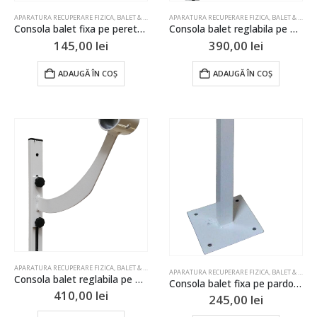
APARATURA RECUPERARE FIZICA
,
BALET & GIMNASTICA ARTISTICA
APARATURA RECUPERARE FIZICA
,
ECHIPAMENT DE REABILITARE
,
BALET & GIMNASTICA ARTISTICA
,
G
Consola balet fixa pe perete dubla
Consola balet reglabila pe perete simpla
145,00
lei
390,00
lei
ADAUGĂ ÎN COȘ
ADAUGĂ ÎN COȘ
APARATURA RECUPERARE FIZICA
,
BALET & GIMNASTICA ARTISTICA
,
ECHIPAMENT DE REABILITARE
,
G
APARATURA RECUPERARE FIZICA
,
BALET & GIMNASTICA ARTISTICA
Consola balet reglabila pe perete dubla
Consola balet fixa pe pardoseala simpla
410,00
lei
245,00
lei