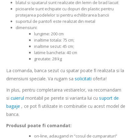
blatul si spatarul sunt realizate din lemn de brad lacuit
picioarele sunt echipate cu dopuri din plastic pentru
protejarea podelelor si pentru echilibrarea bancii
suportul de pantofi este realizat din metal
dimensiuni:
lungime: 200 cm
inaltime totala: 75 cm;
inaltime sezut: 45 cm;
latime bancheta: 40 cm
greutate: 28 kg
La comanda, banca sezut cu spatar poate fi realizata si la
dimensiuni speciale. Va rugam sa
solicitati
oferta!
In plus, pentru completarea vestiarelor, va recomandam
si
cuierul
montabil pe perete si varianta lui cu
suport de
bagaje
, ce pot fi utilizate in combinatie cu acest model de
banca.
Produsul poate fi comandat:
on-line, adaugand in “cosul de cumparaturi”