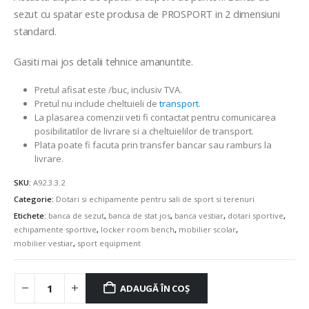
sezut cu spatar este produsa de PROSPORT in 2 dimensiuni
standard.
Gasiti mai jos detalii tehnice amanuntite.
Pretul afisat este /buc, inclusiv TVA.
Pretul nu include cheltuieli de
transport
.
La plasarea comenzii veti fi contactat pentru comunicarea
posibilitatilor de livrare si a cheltuielilor de transport.
Plata poate fi facuta prin transfer bancar sau ramburs la
livrare.
SKU:
A92.3.3.2
Categorie:
Dotari si echipamente pentru sali de sport si terenuri
Etichete:
banca de sezut
,
banca de stat jos
,
banca vestiar
,
dotari sportive
,
echipamente sportive
,
locker room bench
,
mobilier scolar
,
mobilier vestiar
,
sport equipment
ADAUGĂ ÎN COȘ