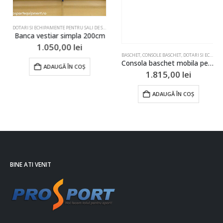
 SALI DE SPORT SI TERENURI
ELE
,
SALTELE
,
SALTELE GIMNASTICA
,
SUPRAFETE ANTRENAMENT
DOTARI SI ECHIPAMENTE PENTRU SALI DE SPORT SI TERENURI
Banca vestiar simpla 200cm
1.050,00
lei
BASCHET
,
CONSOLE BASCHET
,
DOTARI SI ECHIPAMENTE PENTRU SALI DE SPORT SI TERENURI
Consola baschet mobila pentru panou 900x1200mm
ADAUGĂ ÎN COȘ
1.815,00
lei
ADAUGĂ ÎN COȘ
BINE ATI VENIT