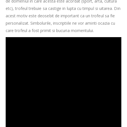
de domeniul in care acesta este acordat (sport, arta, cultura
etc), trofeul trebuie sa castige in lupta cu timpul si uitarea. Din
acest motiv este deosebit de important ca un trofeul sa fie
personalizat. Simbolurile, inscriptiile ne vor aminti ocazia cu
care trofeul a fost primit si bucuria momentului.