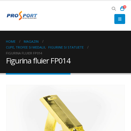
0
HOME
MAGAZIN
CUPE, TROFEE SI MEDALII
,
FIGURINE SI STATUETE
FIGURINA FLUIER FP014
Figurina fluier FP014