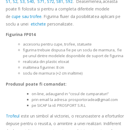
S1
,
S2
,
S3
,
S40
,
S71
,
S72
,
S81
,
S92
. Deasemenea,aceasta
poate fi folosita si pentru a completa diferitele modele
de
cupe sau trofee
. Figurina fluier da posibilitatea aplicarii pe
soclu a unei
etichete
personalizate.
Figurina FP014
accesoriu pentru cupe, trofee, statuete
figurina trebuie dispusa fie pe un soclu de marmura, fie
pe unul dintre modelele disponibile de suport de figurina
realizata din plastic eloxat
inaltimea figurinei: 8 cm
soclu de marmura (+2 cm inaltime)
Produsul poate fi comandat:
on-line, adaugand in “cosul de cumparaturi”
prin email la adresa: prosportoradea@gmail.com
pe SICAP la id: PROSPORT S.R.L
Trofeul
este un simbol al victoriei, o recunoastere a eforturilor
depuse pentru o reusita, o amintire a unei realizari. Indiferent