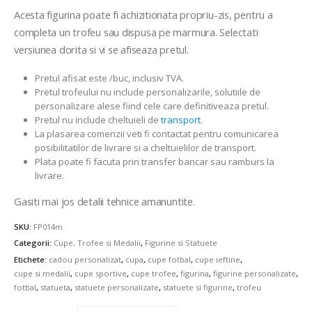
prețuri:
Acesta figurina poate fi achizitionata propriu-zis, pentru a
16,00 lei
completa un trofeu sau dispusa pe marmura. Selectati
până
versiunea dorita si vi se afiseaza pretul.
la
21,00 lei
Pretul afisat este /buc, inclusiv TVA.
Pretul trofeului nu include personalizarile, solutiile de
personalizare alese fiind cele care definitiveaza pretul.
Pretul nu include cheltuieli de
transport
.
La plasarea comenzii veti fi contactat pentru comunicarea
posibilitatilor de livrare si a cheltuielilor de transport.
Plata poate fi facuta prin transfer bancar sau ramburs la
livrare.
Gasiti mai jos detalii tehnice amanuntite.
SKU:
FP014m
Categorii:
Cupe, Trofee si Medalii
,
Figurine si Statuete
Etichete:
cadou personalizat
,
cupa
,
cupe fotbal
,
cupe ieftine
,
cupe si medalii
,
cupe sportive
,
cupe trofee
,
figurina
,
figurine personalizate
,
fotbal
,
statueta
,
statuete personalizate
,
statuete si figurine
,
trofeu