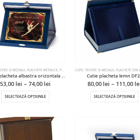
OFEE SI MEDALII
,
PLACHETE METALICE
,
PLACHETE SI CUTII
CUPE, TROFEE SI MEDALII
,
PLACHETE DIN
Cutia-placheta albastra orizontala DP01
Cutie placheta lemn DF2
Interval
53,00
lei
–
74,00
lei
80,00
lei
–
111,00
le
de
prețuri:
Acest
SELECTEAZĂ OPȚIUNILE
SELECTEAZĂ OPȚIUNILE
53,00 lei
produs
până
are
la
74,00 lei
mai
multe
variații.
v
Opțiunile