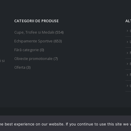
alese
în
î
pagina
CATEGORII DE PRODUSE
AL
produsului.
Cupe, Trofee si Medalii
(554)
Echipamente Sportive
(653)
Fără categorie
(0)
Obiecte promotionale
(7)
 si
Oferta
(3)
e best experience on our website. If you continue to use this site we w