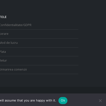
alese
alese
n
în
pagina
pagina
TELE
produsului.
produsului.
Confidentialitate/GDPR
Livrare
Mod de lucru
Plata
Retur
Urmarirea comenzii
ill assume that you are happy with it.
Ok