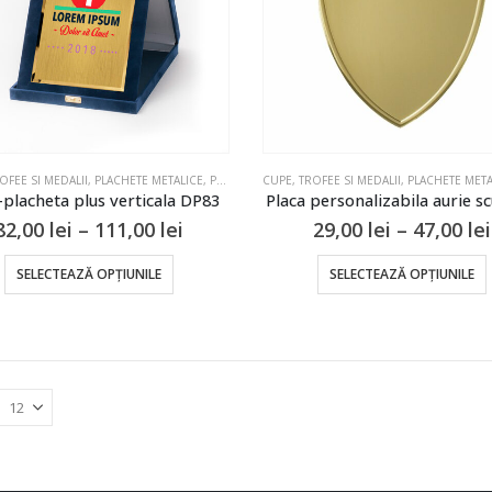
fi
f
alese
în
î
pagina
produsului.
OFEE SI MEDALII
,
PLACHETE METALICE
,
PLACHETE SI CUTII
CUPE, TROFEE SI MEDALII
,
PLACHETE META
-placheta plus verticala DP83
Placa personalizabila aurie s
Interval
82,00
lei
–
111,00
lei
29,00
lei
–
47,00
lei
de
prețuri:
Acest
SELECTEAZĂ OPȚIUNILE
SELECTEAZĂ OPȚIUNILE
82,00 lei
produs
până
are
la
111,00 lei
mai
multe
variații.
v
Opțiunile
pot
fi
f