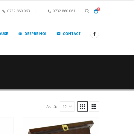
0
0732 860 063
0732 860 061
DUSE
DESPRE NOI
CONTACT
Arată: