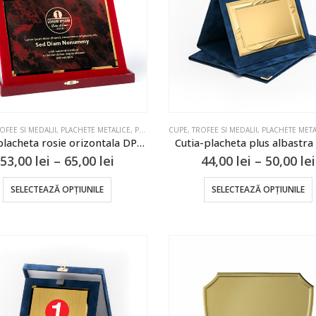
pot
fi
f
alese
în
î
pagina
produsului.
OFEE SI MEDALII
,
PLACHETE METALICE
,
PLACHETE SI CUTII
CUPE, TROFEE SI MEDALII
,
PLACHETE META
Cutia-placheta rosie orizontala DP28
Cutia-placheta plus albastr
Interval
53,00
lei
–
65,00
lei
44,00
lei
–
50,00
lei
de
prețuri:
Acest
SELECTEAZĂ OPȚIUNILE
SELECTEAZĂ OPȚIUNILE
53,00 lei
produs
până
are
la
65,00 lei
mai
multe
variații.
v
Opțiunile
pot