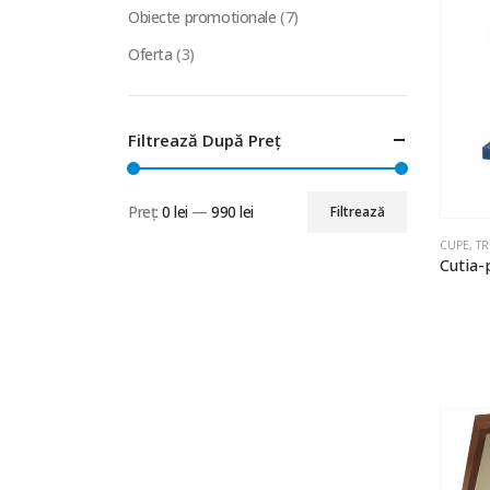
Obiecte promotionale
(7)
Oferta
(3)
Filtrează După Preț
Preț:
0 lei
—
990 lei
Filtrează
Preț
Preț
CUPE, TR
minim
maxim