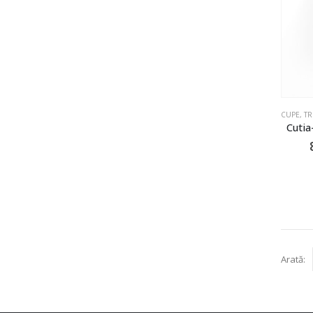
CUPE, TR
Cutia
Arată: