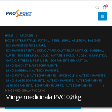
0
HOME
MAGAZIN
BOX SI ARTE MARTIALE
,
FOTBAL
,
TENIS
,
JUDO
,
ATLETISM
,
BASCHET
,
ECHIPAMENT DE REABILITARE
,
ECHIPAMENTE PENTRU DEZVOLTAREA CALITATILOR MOTRICE
,
HANDBAL
,
LUPTE
,
TENIS DE MASA
,
VOLEI
,
NATATIE & POLO
,
RUGBY
,
GIMNASTICA
,
CARDIO, FITNESS & TIMP LIBER
,
ECHIPAMENTE GIMNASTICA
,
MINGI BASCHET & ALTE ECHIPAMENTE
,
MINGI HANDBAL & ALTE ECHIPAMENTE
,
MINGI FOTBAL & ALTE ECHIPAMENTE
,
MINGI VOLEI & ALTE ECHIPAMENTE
,
MINGI & ALTE ECHIPAMENTE
,
ALTE ECHIPAMENTE
,
ALTE ECHIPAMENTE
,
ALTE ECHIPAMENTE
,
ECHIPAMENTE LUPTE
,
ALTE ECHIPAMENTE
MINGE MEDICINALA PVC 0,8KG
Minge medicinala PVC 0,8kg