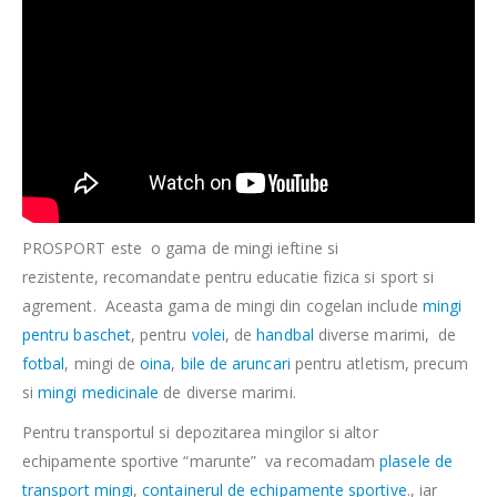
PROSPORT este o gama de mingi ieftine si
rezistente, recomandate pentru educatie fizica si sport si
agrement. Aceasta gama de mingi din cogelan include
mingi
pentru baschet
, pentru
volei
, de
handbal
diverse marimi, de
fotbal
, mingi de
oina
,
bile de aruncari
pentru atletism, precum
si
mingi medicinale
de diverse marimi.
Pentru transportul si depozitarea mingilor si altor
echipamente sportive “marunte” va recomadam
plasele de
transport mingi
,
containerul de echipamente sportive
., iar