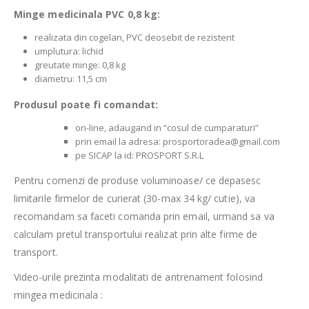
Minge
medicinala PVC
0,8 kg:
realizata din cogelan, PVC deosebit de rezistent
umplutura: lichid
greutate minge: 0,8 kg
diametru: 11,5 cm
Produsul poate fi comandat:
on-line, adaugand in “cosul de cumparaturi”
prin email la adresa: prosportoradea@gmail.com
pe SICAP la id: PROSPORT S.R.L
Pentru comenzi de produse voluminoase/ ce depasesc
limitarile firmelor de curierat (30-max 34 kg/ cutie), va
recomandam sa faceti comanda prin email, urmand sa va
calculam pretul transportului realizat prin alte firme de
transport.
Video-urile prezinta modalitati de antrenament folosind
mingea medicinala :