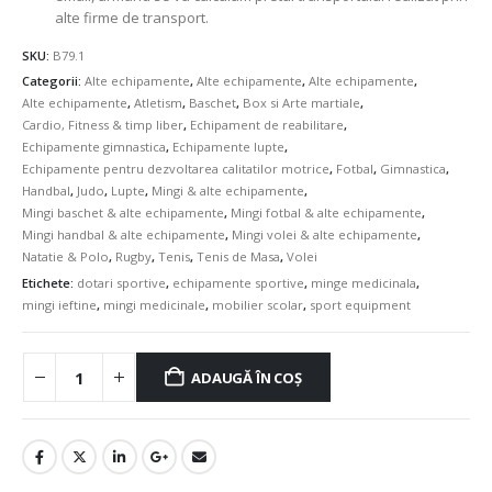
alte firme de transport.
SKU:
B79.1
Categorii:
Alte echipamente
,
Alte echipamente
,
Alte echipamente
,
Alte echipamente
,
Atletism
,
Baschet
,
Box si Arte martiale
,
Cardio, Fitness & timp liber
,
Echipament de reabilitare
,
Echipamente gimnastica
,
Echipamente lupte
,
Echipamente pentru dezvoltarea calitatilor motrice
,
Fotbal
,
Gimnastica
,
Handbal
,
Judo
,
Lupte
,
Mingi & alte echipamente
,
Mingi baschet & alte echipamente
,
Mingi fotbal & alte echipamente
,
Mingi handbal & alte echipamente
,
Mingi volei & alte echipamente
,
Natatie & Polo
,
Rugby
,
Tenis
,
Tenis de Masa
,
Volei
Etichete:
dotari sportive
,
echipamente sportive
,
minge medicinala
,
mingi ieftine
,
mingi medicinale
,
mobilier scolar
,
sport equipment
ADAUGĂ ÎN COȘ