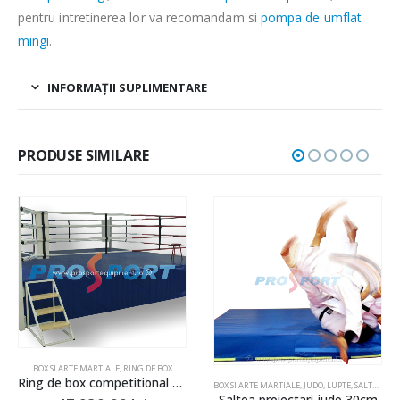
pentru intretinerea lor va recomandam si
pompa de umflat
mingi
.
INFORMAȚII SUPLIMENTARE
PRODUSE SIMILARE
BOX SI ARTE MARTIALE
,
RING DE BOX
LE
,
CARDIO, FITNESS & TIMP LIBER
,
ECHIPAMENTE GIMNASTICA
,
ECHIPAMENTE LUPTE
,
ECHIPAMENTE PENT
Ring de box competitional 6.5×6.5m
NTE GIMNASTICA
SI ARTE MARTIALE
CHIPAMENTE LUPTE
,
ECHIPAMENTE LUPTE
,
JUDO
,
ECHIPAMENTE PENTRU DEZVOLTAREA CALITATILOR MOTRICE
,
OBIECTE PROMOTIONALE
,
ECHIPAMENTE PENTRU DEZVOLTAREA CALITATILOR MOTRICE
BOX SI ARTE MARTIALE
,
JUDO
,
JUDO
,
LUPTE
,
LUPTE
,
SALTELE
,
,
EC
SA
Saltea proiectari judo 30cm