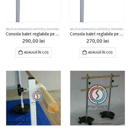
BALET & GIMNASTICA ARTISTICA
,
ECHIPAMENT DE REABILITARE
BALET & GIMNASTICA ARTISTICA
,
GIMNASTICA
,
ECHIPAMENT DE REABILITARE
Consola balet reglabila pe pardoseala dubla
Consola balet reglabila pe pardoseala simpla
290,00
lei
270,00
lei
ADAUGĂ ÎN COȘ
ADAUGĂ ÎN COȘ