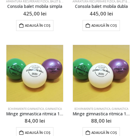
APARATURA RECUPERARE FIZICA
,
BALET & GIMNASTICA ARTISTICA
APARATURA RECUPERARE FIZICA
,
ECHIPAMENT DE REABILITARE
,
BALET & GIMNASTICA ARTISTICA
,
G
Consola balet mobila simpla
Consola balet mobila dubla
425,00
lei
445,00
lei
ADAUGĂ ÎN COȘ
ADAUGĂ ÎN COȘ
ECHIPAMENTE GIMNASTICA
,
GIMNASTICA
ECHIPAMENTE GIMNASTICA
,
GIMNASTICA
Minge gimnastica ritmica 17,5cm
Minge gimnastica ritmica 19cm
84,00
lei
88,00
lei
ADAUGĂ ÎN COȘ
ADAUGĂ ÎN COȘ