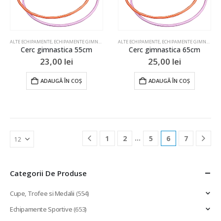
ALTE ECHIPAMENTE
,
ECHIPAMENTE GIMNASTICA
,
GIMNASTICA
ALTE ECHIPAMENTE
,
SPORT PENTRU COPII
,
ECHIPAMENTE GIMNASTICA
Cerc gimnastica 55cm
Cerc gimnastica 65cm
23,00
lei
25,00
lei
ADAUGĂ ÎN COȘ
ADAUGĂ ÎN COȘ
…
1
2
5
6
7
Categorii De Produse
Cupe, Trofee si Medalii
(554)
Echipamente Sportive
(653)