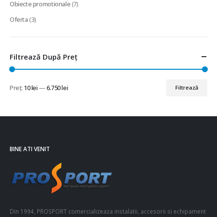
Obiecte promotionale
(7)
Oferta
(3)
Filtrează După Preț
Preț:
10 lei
—
6.750 lei
Filtrează
Preț
Preț
minim
maxim
BINE ATI VENIT
Din 1994, PROSPORT comercializeaza instalatii, accesorii si echipament