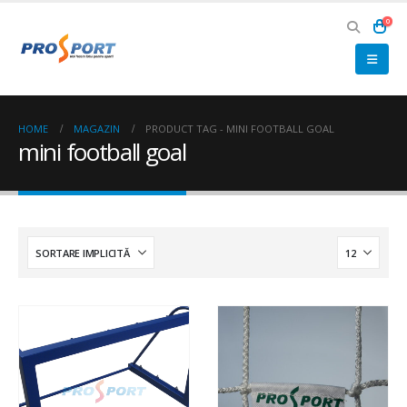
0
HOME
MAGAZIN
PRODUCT TAG -
MINI FOOTBALL GOAL
mini football goal