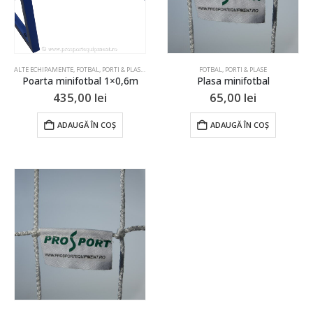
ALTE ECHIPAMENTE
,
FOTBAL
,
PORTI & PLASE
,
SPORT PENTRU COPII
FOTBAL
,
PORTI & PLASE
Poarta minifotbal 1×0,6m
Plasa minifotbal
435,00
lei
65,00
lei
ADAUGĂ ÎN COȘ
ADAUGĂ ÎN COȘ