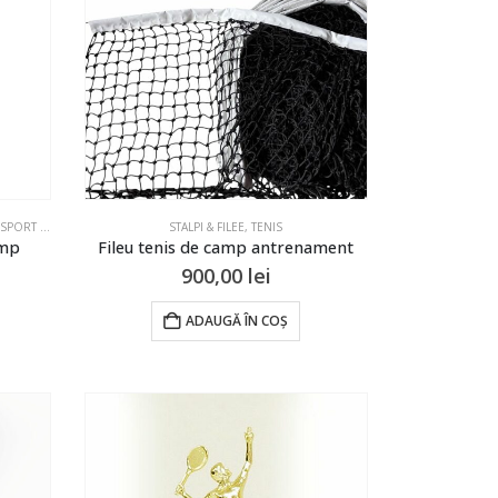
,
VOLEI
DOTARI SI ECHIPAMENTE PENTRU SALI DE SPORT SI TERENURI
,
STALPI & FILEE
STALPI & FILEE
,
TENIS
,
TENIS
amp
Fileu tenis de camp antrenament
900,00
lei
ADAUGĂ ÎN COȘ