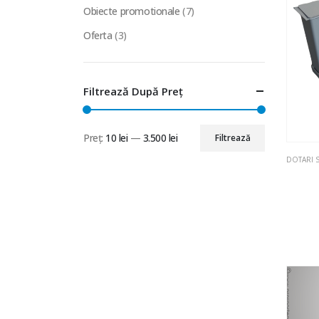
Obiecte promotionale
(7)
Oferta
(3)
Filtrează După Preț
Preț:
10 lei
—
3.500 lei
Filtrează
Preț
Preț
minim
maxim