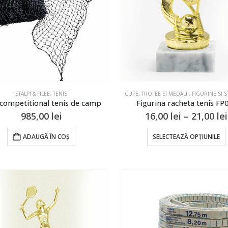
STALPI & FILEE
,
TENIS
CUPE, TROFEE SI MEDALII
,
FIGURINE SI 
 competitional tenis de camp
Figurina racheta tenis FP
985,00
lei
16,00
lei
–
21,00
lei
ADAUGĂ ÎN COȘ
SELECTEAZĂ OPȚIUNILE
v