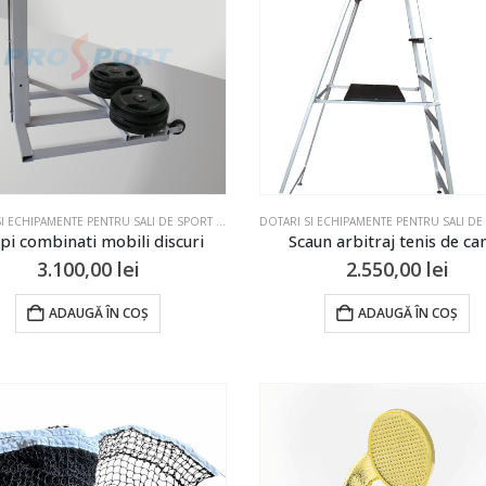
DOTARI SI ECHIPAMENTE PENTRU SALI DE SPORT SI TERENURI
,
STALPI & FILEE
,
STALPI & FILEE
,
TENIS
lpi combinati mobili discuri
Scaun arbitraj tenis de c
3.100,00
lei
2.550,00
lei
ADAUGĂ ÎN COȘ
ADAUGĂ ÎN COȘ