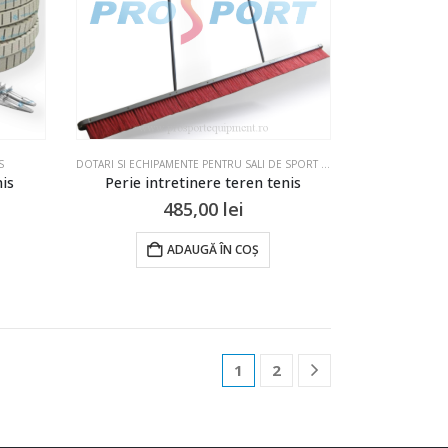
fi
i
alese
alese
în
n
pagina
pagina
produsului.
produsului.
S
DOTARI SI ECHIPAMENTE PENTRU SALI DE SPORT SI TERENURI
,
TENIS
nis
Perie intretinere teren tenis
485,00
lei
ADAUGĂ ÎN COȘ
1
2