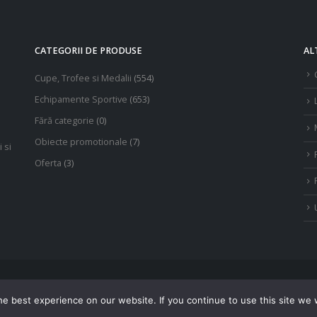
alese
în
pagina
CATEGORII DE PRODUSE
AL
produsului.
Cupe, Trofee si Medalii
(554)
Echipamente Sportive
(653)
Fără categorie
(0)
Obiecte promotionale
(7)
 si
Oferta
(3)
e best experience on our website. If you continue to use this site we w