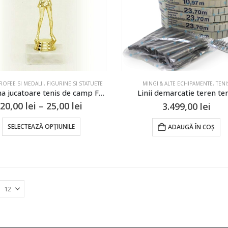
f
î
ROFEE SI MEDALII
,
FIGURINE SI STATUETE
MINGI & ALTE ECHIPAMENTE
,
TENI
Figurina jucatoare tenis de camp F23
Linii demarcatie teren te
Interval
20,00
lei
–
25,00
lei
3.499,00
lei
de
prețuri:
Acest
SELECTEAZĂ OPȚIUNILE
ADAUGĂ ÎN COȘ
20,00 lei
produs
până
are
la
25,00 lei
mai
multe
variații.
Opțiunile
pot
fi