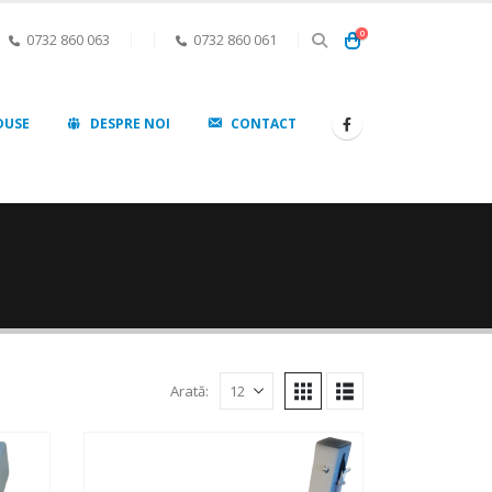
0
0732 860 063
0732 860 061
DUSE
DESPRE NOI
CONTACT
Arată: