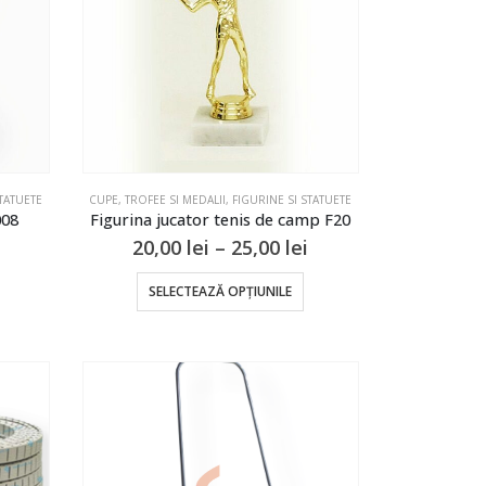
CUPE, TROFEE SI MEDALII
,
FIGURINE SI STATUETE
STATUETE
Figurina jucator tenis de camp F20
008
Interval
Interval
20,00
lei
–
25,00
lei
de
de
prețuri:
prețuri:
Acest
Acest
SELECTEAZĂ OPȚIUNILE
20,00 lei
16,00 lei
produs
produs
până
până
are
are
la
la
25,00 lei
21,00 lei
mai
mai
multe
multe
variații.
ariații.
Opțiunile
Opțiunile
pot
pot