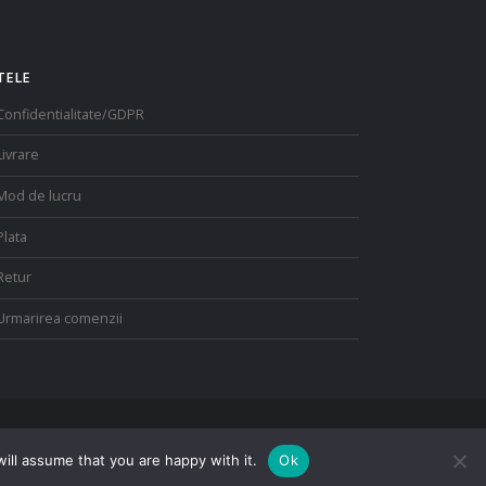
TELE
Confidentialitate/GDPR
Livrare
Mod de lucru
Plata
Retur
Urmarirea comenzii
ill assume that you are happy with it.
Ok