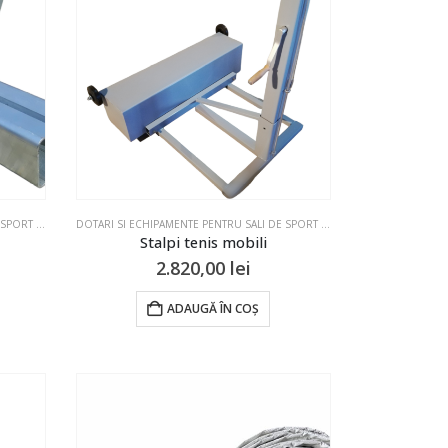
DOTARI SI ECHIPAMENTE PENTRU SALI DE SPORT SI TERENURI
,
ECHIPAMENTE SPORTIVE
,
STALPI & FILEE
,
TENIS
DOTARI SI ECHIPAMENTE PENTRU SALI DE SPORT SI TERENURI
,
STALPI & FIL
Stalpi tenis mobili
2.820,00
lei
ADAUGĂ ÎN COȘ